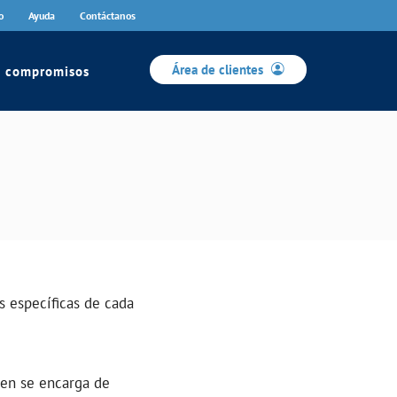
o
Ayuda
Contáctanos
Área de clientes
s compromisos
TELELECTURA
INCIDENCIAS
Comunica anomalías o posibles
fraudes
o
Reclamaciones
aso de
s específicas de cada
uien se encarga de