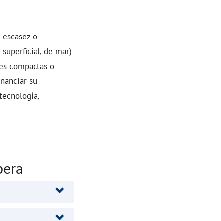
a escasez o
 superficial, de mar)
des compactas o
inanciar su
tecnología,
pera